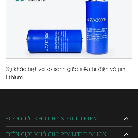
Sự khác biệt và so sánh giữa siêu tụ điện và pin
lithium
ĐIỆN CỰC KHÔ CHO SIÊU TỤ ĐIỆN
ĐIỆN CỰC KHÔ CHO PIN LITHIUM-ION