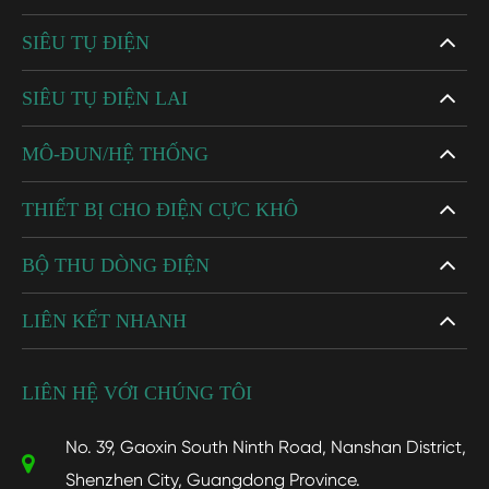
SIÊU TỤ ĐIỆN
SIÊU TỤ ĐIỆN LAI
MÔ-ĐUN/HỆ THỐNG
THIẾT BỊ CHO ĐIỆN CỰC KHÔ
BỘ THU DÒNG ĐIỆN
LIÊN KẾT NHANH
LIÊN HỆ VỚI CHÚNG TÔI
No. 39, Gaoxin South Ninth Road, Nanshan District,
Shenzhen City, Guangdong Province.