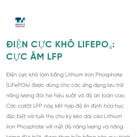
ĐIỆN CỰC KHÔ LIFEPO₄:
CỰC ÂM LFP
Điện cực khô làm bằng Lithium Iron Phosphate
(LiFePO4) được dùng cho các ứng dụng lưu trữ
năng lượng đòi hỏi hiệu suất và độ an toàn cao.
Các catốt LFP này, kết hợp độ ổn định hóa học
đặc biệt và tuổi thọ chu kỳ kéo dài của Lithium
Iron Phosphate với mật độ năng lượng và năng
lượng đặc biệt, được thực hiện bằng các quy trình