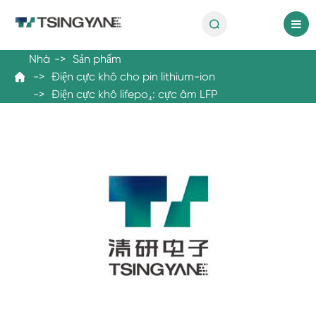

vi
Nhà
Sản phẩm
Điện cực khô cho pin lithium-ion

Điện cực khô lifepo₄: cực âm LFP